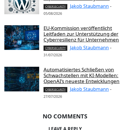
Jakob Staubmann
-
CYBERSECURITY
05/08/2026
EU-Kommission veröffentlicht
Leitfaden zur Unterstützung der
Cyberresilienz für Unternehmen
Jakob Staubmann
-
CYBERSECURITY
31/07/2026
Automatisiertes Schließen von
Schwachstellen mit KI-Modellen:
OpenAI’s neueste Entwicklungen
Jakob Staubmann
-
CYBERSECURITY
27/07/2026
NO COMMENTS
LEAVE A REPLY