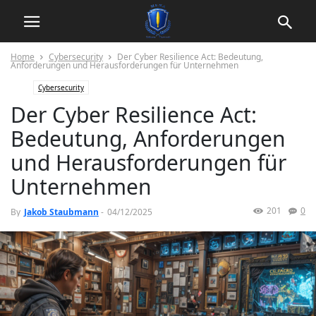
Home
Cybersecurity
Der Cyber Resilience Act: Bedeutung,
Anforderungen und Herausforderungen für Unternehmen
Cybersecurity
Der Cyber Resilience Act:
Bedeutung, Anforderungen
und Herausforderungen für
Unternehmen
201
0
By
Jakob Staubmann
-
04/12/2025