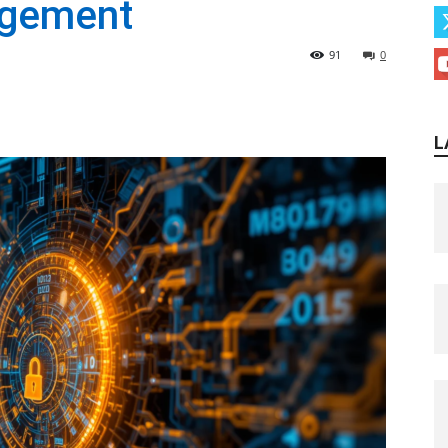
agement
91
0
L