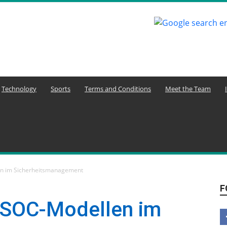
Technology
Sports
Terms and Conditions
Meet the Team
len im Sicherheitsmanagement
F
n SOC-Modellen im