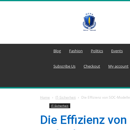
MENA
Editors
Network
Blog
Fashion
Politics
Events
Subscribe Us
Checkout
My account
Home
IT-Sicherheit
Die Effizienz von SOC-Model
IT-Sicherheit
Die Effizienz vo