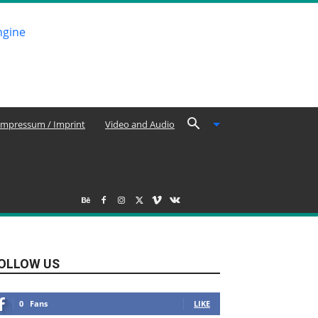
Impressum / Imprint
Video and Audio
OLLOW US
0
Fans
LIKE