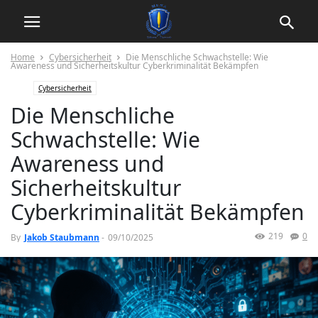
Home
Cybersicherheit
Die Menschliche Schwachstelle: Wie
Awareness und Sicherheitskultur Cyberkriminalität Bekämpfen
Cybersicherheit
Die Menschliche
Schwachstelle: Wie
Awareness und
Sicherheitskultur
Cyberkriminalität Bekämpfen
219
0
By
Jakob Staubmann
-
09/10/2025