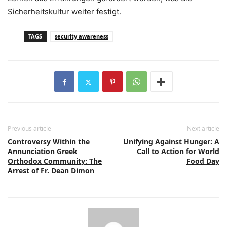
Sicherheitskultur weiter festigt.
TAGS
security awareness
Previous article
Next article
Controversy Within the
Unifying Against Hunger: A
Annunciation Greek
Call to Action for World
Orthodox Community: The
Food Day
Arrest of Fr. Dean Dimon