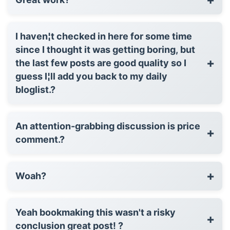
I haven¦t checked in here for some time
since I thought it was getting boring, but
+
the last few posts are good quality so I
guess I¦ll add you back to my daily
bloglist.?
An attention-grabbing discussion is price
+
comment.?
+
Woah?
Yeah bookmaking this wasn't a risky
+
conclusion great post! ?