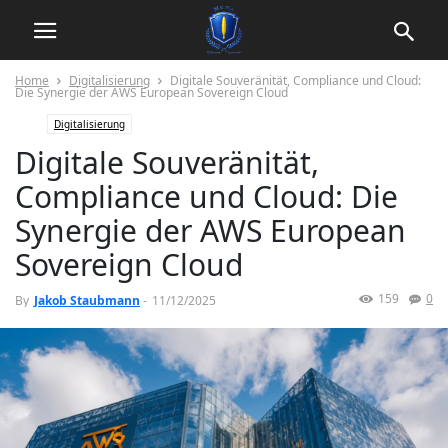
Home
Digitalisierung
Digitale Souveränität, Compliance und Cloud:
Die Synergie der AWS European Sovereign Cloud
Digitalisierung
Digitale Souveränität,
Compliance und Cloud: Die
Synergie der AWS European
Sovereign Cloud
159
0
By
Jakob Staubmann
-
11/12/2025