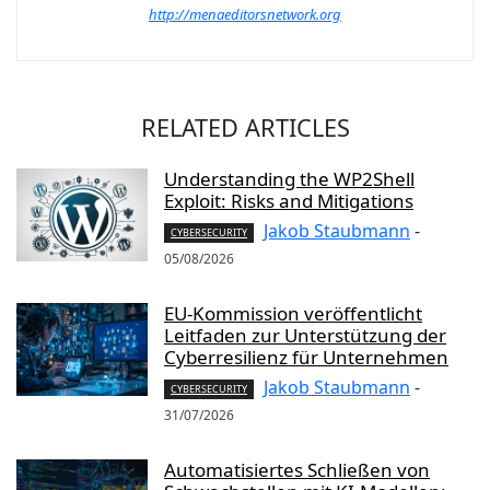
http://menaeditorsnetwork.org
RELATED ARTICLES
Understanding the WP2Shell
Exploit: Risks and Mitigations
Jakob Staubmann
-
CYBERSECURITY
05/08/2026
EU-Kommission veröffentlicht
Leitfaden zur Unterstützung der
Cyberresilienz für Unternehmen
Jakob Staubmann
-
CYBERSECURITY
31/07/2026
Automatisiertes Schließen von