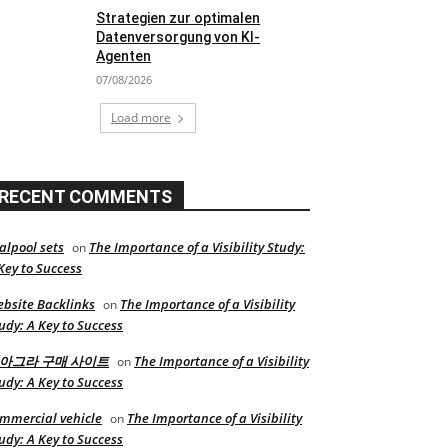
Strategien zur optimalen
Datenversorgung von KI-
Agenten
07/08/2026
Load more
RECENT COMMENTS
alpool sets
The Importance of a Visibility Study:
on
Key to Success
bsite Backlinks
The Importance of a Visibility
on
udy: A Key to Success
아그라 구매 사이트
The Importance of a Visibility
on
udy: A Key to Success
mmercial vehicle
The Importance of a Visibility
on
udy: A Key to Success