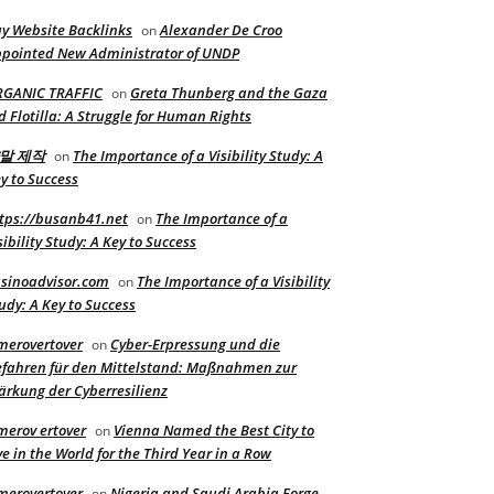
y Website Backlinks
Alexander De Croo
on
pointed New Administrator of UNDP
RGANIC TRAFFIC
Greta Thunberg and the Gaza
on
d Flotilla: A Struggle for Human Rights
말 제작
The Importance of a Visibility Study: A
on
y to Success
tps://busanb41.net
The Importance of a
on
sibility Study: A Key to Success
sinoadvisor.com
The Importance of a Visibility
on
udy: A Key to Success
merovertover
Cyber-Erpressung und die
on
fahren für den Mittelstand: Maßnahmen zur
ärkung der Cyberresilienz
merov ertover
Vienna Named the Best City to
on
ve in the World for the Third Year in a Row
merovertover
Nigeria and Saudi Arabia Forge
on