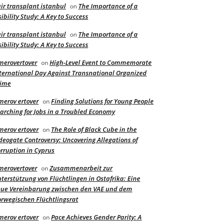
ir transplant istanbul
The Importance of a
on
sibility Study: A Key to Success
ir transplant istanbul
The Importance of a
on
sibility Study: A Key to Success
merovertover
High-Level Event to Commemorate
on
ternational Day Against Transnational Organized
rime
merov ertover
Finding Solutions for Young People
on
arching for Jobs in a Troubled Economy
merov ertover
The Role of Black Cube in the
on
deogate Controversy: Uncovering Allegations of
rruption in Cyprus
merovertover
Zusammenarbeit zur
on
terstützung von Flüchtlingen in Ostafrika: Eine
ue Vereinbarung zwischen den VAE und dem
rwegischen Flüchtlingsrat
merov ertover
Pace Achieves Gender Parity: A
on