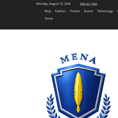
Monday, August 10, 2026
Sign in / Join
Blog
Fashion
Politics
Events
Technology
Home