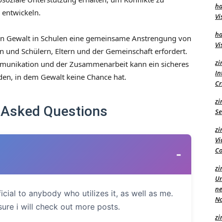
ha
 entwickeln.
Vi
ha
 von Gewalt in Schulen eine gemeinsame Anstrengung von
Vi
n und Schülern, Eltern und der Gemeinschaft erfordert.
zi
mmunikation und der Zusammenarbeit kann ein sicheres
In
den, in dem Gewalt keine Chance hat.
C
zi
 Asked Questions
Se
zi
Vi
Co
-
zi
Un
ne
ficial to anybody who utilizes it, as well as me.
No
ure i will check out more posts.
zi