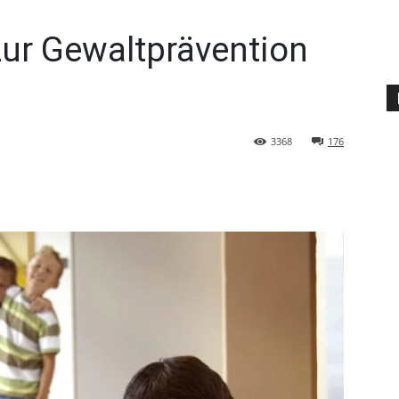
ur Gewaltprävention
3368
176