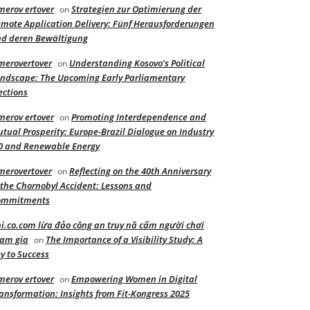
merov ertover
Strategien zur Optimierung der
on
mote Application Delivery: Fünf Herausforderungen
d deren Bewältigung
merovertover
Understanding Kosovo’s Political
on
ndscape: The Upcoming Early Parliamentary
ections
merov ertover
Promoting Interdependence and
on
tual Prosperity: Europe-Brazil Dialogue on Industry
0 and Renewable Energy
merovertover
Reflecting on the 40th Anniversary
on
 the Chornobyl Accident: Lessons and
ommitments
i.co.com lừa đảo công an truy nã cấm người chơi
am gia
The Importance of a Visibility Study: A
on
y to Success
merov ertover
Empowering Women in Digital
on
ansformation: Insights from Fit-Kongress 2025