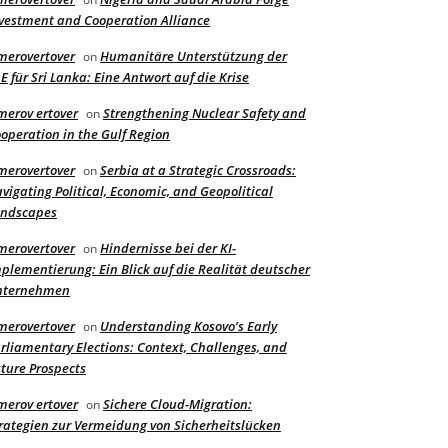
vestment and Cooperation Alliance
merovertover
Humanitäre Unterstützung der
on
E für Sri Lanka: Eine Antwort auf die Krise
merov ertover
Strengthening Nuclear Safety and
on
operation in the Gulf Region
merovertover
Serbia at a Strategic Crossroads:
on
vigating Political, Economic, and Geopolitical
andscapes
merovertover
Hindernisse bei der KI-
on
plementierung: Ein Blick auf die Realität deutscher
nternehmen
merovertover
Understanding Kosovo’s Early
on
rliamentary Elections: Context, Challenges, and
ture Prospects
merov ertover
Sichere Cloud-Migration:
on
rategien zur Vermeidung von Sicherheitslücken