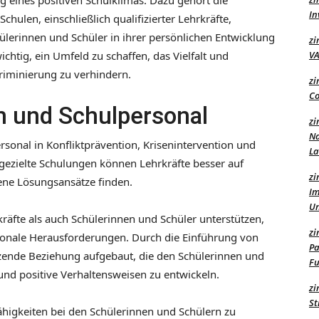
ng eines positiven Schulklimas. Dazu gehört die
In
chulen, einschließlich qualifizierter Lehrkräfte,
ülerinnen und Schüler in ihrer persönlichen Entwicklung
zi
chtig, ein Umfeld zu schaffen, das Vielfalt und
VA
riminierung zu verhindern.
zi
Co
n und Schulpersonal
zi
Na
sonal in Konfliktprävention, Krisenintervention und
L
 gezielte Schulungen können Lehrkräfte besser auf
zi
ene Lösungsansätze finden.
Im
U
fte als auch Schülerinnen und Schüler unterstützen,
zi
ionale Herausforderungen. Durch die Einführung von
Pa
ende Beziehung aufgebaut, die den Schülerinnen und
Fu
 und positive Verhaltensweisen zu entwickeln.
zi
St
fähigkeiten bei den Schülerinnen und Schülern zu