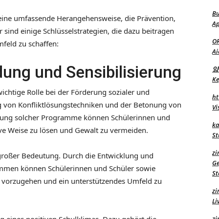
Bu
 eine umfassende Herangehensweise, die Prävention,
Ap
 sind einige Schlüsselstrategien, die dazu beitragen
O
mfeld zu schaffen:
Ai
dung und Sensibilisierung
양
Ke
chtige Rolle bei der Förderung sozialer und
ht
ng von Konfliktlösungstechniken und der Betonung von
Vi
ierung solcher Programme können Schülerinnen und
ka
tive Weise zu lösen und Gewalt zu vermeiden.
St
zi
 großer Bedeutung. Durch die Entwicklung und
Ge
mmen können Schülerinnen und Schüler sowie
St
 vorzugehen und ein unterstützendes Umfeld zu
zi
Li
zi