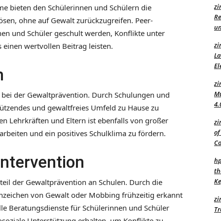
zi
me bieten den Schülerinnen und Schülern die
Re
lösen, ohne auf Gewalt zurückzugreifen. Peer-
un
n und Schüler geschult werden, Konflikte unter
zi
 einen wertvollen Beitrag leisten.
La
El
n
zi
Mu
le bei der Gewaltprävention. Durch Schulungen und
4.
tützendes und gewaltfreies Umfeld zu Hause zu
n Lehrkräften und Eltern ist ebenfalls von großer
zi
of
eiten und ein positives Schulklima zu fördern.
C
ntervention
hp
th
Ke
eil der Gewaltprävention an Schulen. Durch die
zeichen von Gewalt oder Mobbing frühzeitig erkannt
zi
lle Beratungsdienste für Schülerinnen und Schüler
Tr
hosoziale Unterstützung erhalten, um Konflikte zu