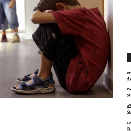
ov
A 
We
St
비
St
co
St