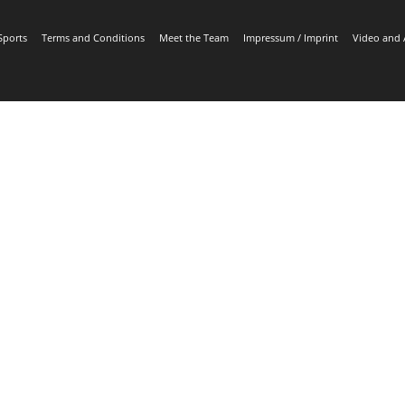
Sports
Terms and Conditions
Meet the Team
Impressum / Imprint
Video and 