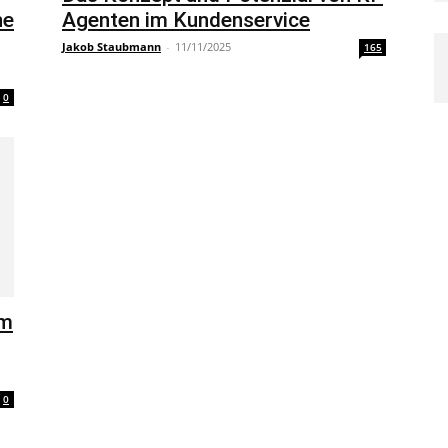
he
Agenten im Kundenservice
Jakob Staubmann
-
11/11/2025
165
0
um
0