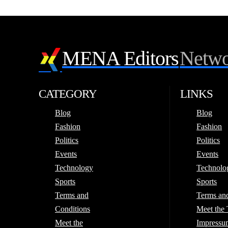
MENA Editors
Netwo
CATEGORY
LINKS
Blog
Blog
Fashion
Fashion
Politics
Politics
Events
Events
Technology
Technolo
Sports
Sports
Terms and
Terms an
Conditions
Meet the
Meet the
Impressum