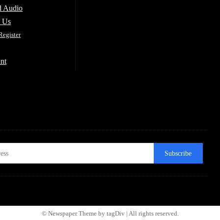
d Audio
e Us
Register
nt
Subscribe
© Newspaper Theme by tagDiv | All rights reserved.