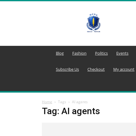
MENA
Editors
Network
Blog
Fashion
Politics
Events
Subscribe Us
Checkout
My account
Home
Tags
AI agents
Tag: AI agents