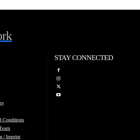
rk
STAY CONNECTED
gy
d Conditions
 Team
 / Imprint