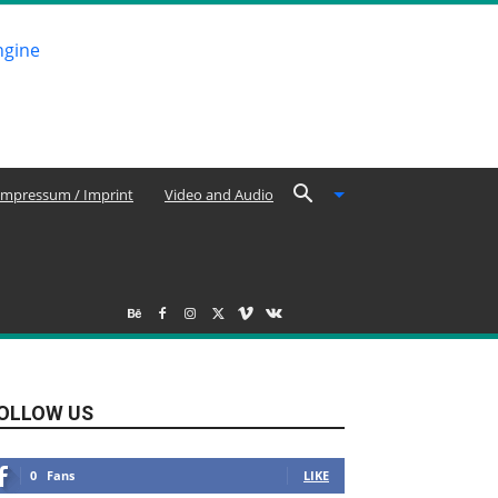
Impressum / Imprint
Video and Audio
OLLOW US
0
Fans
LIKE