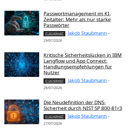
Passwortmanagement im KI-
Zeitalter: Mehr als nur starke
Passwörter
Jakob Staubmann
-
IT-SICHERHEIT
29/07/2026
Kritische Sicherheitslücken in IBM
Langflow und App Connect:
Handlungsempfehlungen für
Nutzer
Jakob Staubmann
-
IT-SICHERHEIT
28/07/2026
Die Neudefinition der DNS-
Sicherheit durch NIST SP 800-81r3
Jakob Staubmann
-
IT-SICHERHEIT
27/07/2026