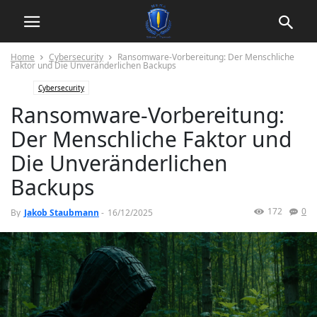
Home
Cybersecurity
Ransomware-Vorbereitung: Der Menschliche
Faktor und Die Unveränderlichen Backups
Cybersecurity
Ransomware-Vorbereitung:
Der Menschliche Faktor und
Die Unveränderlichen
Backups
172
0
By
Jakob Staubmann
-
16/12/2025