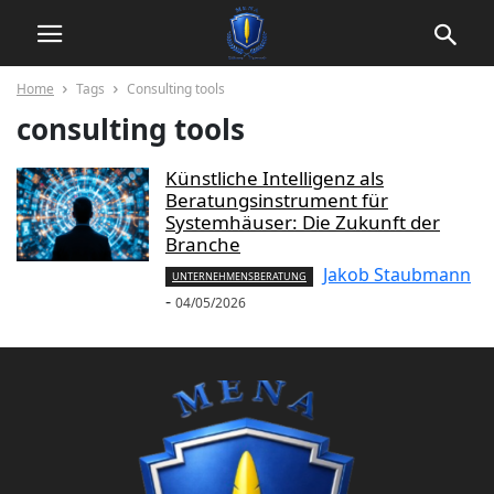
Home
Tags
Consulting tools
consulting tools
Künstliche Intelligenz als
Beratungsinstrument für
Systemhäuser: Die Zukunft der
Branche
Jakob Staubmann
UNTERNEHMENSBERATUNG
-
04/05/2026