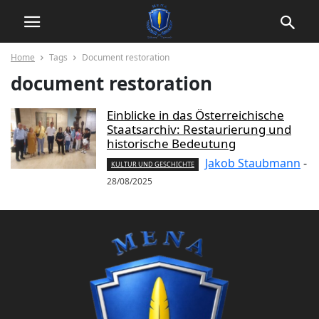
Home
Tags
Document restoration
document restoration
Einblicke in das Österreichische
Staatsarchiv: Restaurierung und
historische Bedeutung
Jakob Staubmann
-
KULTUR UND GESCHICHTE
28/08/2025