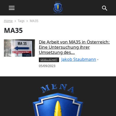
Home
Tags
MA35
MA35
Die Arbeit von MA35 in Österreich:
Eine Untersuchung ihrer
Umsetzung des...
Jakob Staubmann
-
GESELLSCHAFT
05/09/2023