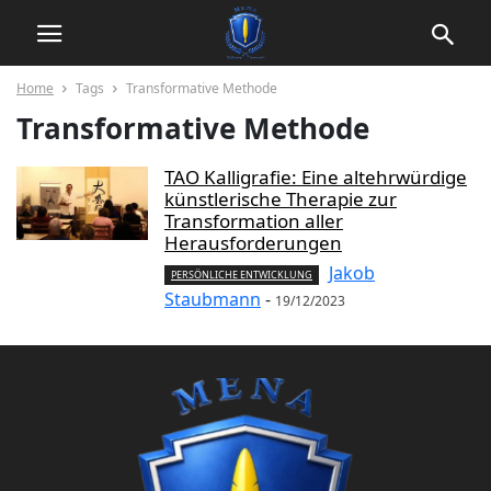
Home
Tags
Transformative Methode
Transformative Methode
TAO Kalligrafie: Eine altehrwürdige
künstlerische Therapie zur
Transformation aller
Herausforderungen
Jakob
PERSÖNLICHE ENTWICKLUNG
Staubmann
-
19/12/2023