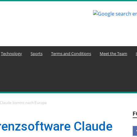
Technology
Sports
Terms and Conditions
Meet the Team
 Claude kommt nach Europa
F
enzsoftware Claude