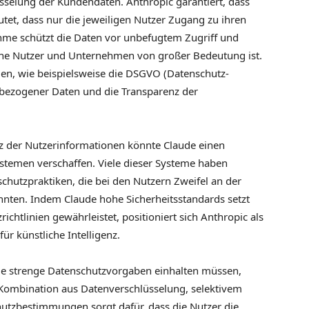
lüsselung der Kundendaten. Anthropic garantiert, dass
eutet, dass nur die jeweiligen Nutzer Zugang zu ihren
me schützt die Daten vor unbefugtem Zugriff und
che Nutzer und Unternehmen von großer Bedeutung ist.
nien, wie beispielsweise die DSGVO (Datenschutz-
bezogener Daten und die Transparenz der
tz der Nutzerinformationen könnte Claude einen
stemen verschaffen. Viele dieser Systeme haben
hutzpraktiken, die bei den Nutzern Zweifel an der
nnten. Indem Claude hohe Sicherheitsstandards setzt
chtlinien gewährleistet, positioniert sich Anthropic als
r künstliche Intelligenz.
ie strenge Datenschutzvorgaben einhalten müssen,
ie Kombination aus Datenverschlüsselung, selektivem
utzbestimmungen sorgt dafür, dass die Nutzer die