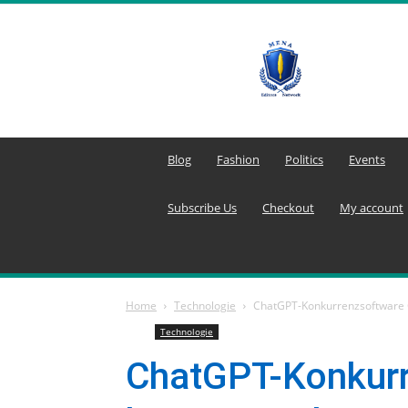
MENA
Editors
Network
Blog
Fashion
Politics
Events
Subscribe Us
Checkout
My account
Home
Technologie
ChatGPT-Konkurrenzsoftware
Technologie
ChatGPT-Konkurr