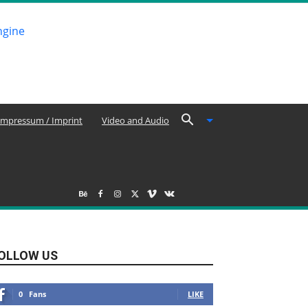
Impressum / Imprint
Video and Audio
OLLOW US
0
Fans
LIKE