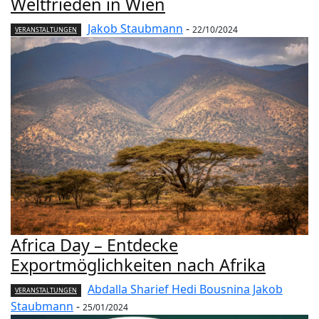
Weltfrieden in Wien
Jakob Staubmann
-
22/10/2024
VERANSTALTUNGEN
Africa Day – Entdecke
Exportmöglichkeiten nach Afrika
Abdalla Sharief Hedi Bousnina Jakob
VERANSTALTUNGEN
Staubmann
-
25/01/2024