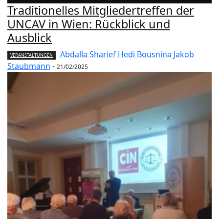
DATENSCHUTZ UND TECHNOLOGIE
DATENSCHUTZRECHT
Traditionelles Mitgliedertreffen der
DEFENSE POLICY
DEMOGRAPHICS AND SOCIAL CHANGE
UNCAV in Wien: Rückblick und
DEVELOPMENT AND SUSTAINABILITY
DIGITAL MEDIA
Ausblick
DIGITAL POLICY
DIGITALE ARBEITSWELT
Abdalla Sharief Hedi Bousnina Jakob
VERANSTALTUNGEN
Staubmann
-
21/02/2025