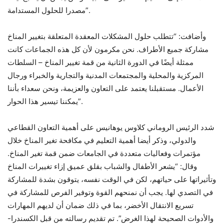
مصدرا للحلول المستدامة”.
وأضافت: “تتطلب حلول المشكلات المعقدة المتعلقة بتغيير المناخ
مشاركة جميع الأطراف. نحن مكرمون لأن كل هذه الجماعات كانت
ممثلة أيضًا في الدورة الثانية من قمة تغيير المناخ – السلطات
المركزية والمحلية والمجتمعات المدنية والتجارية والخبراء ورجال
الأعمال. مستقبلنا يعتمد على التعاون والعزيمة، ونحن سعداء بأننا
يمكننا تيسير هذا الحوار”.
شدد الرئيس الروماني كلاوس يوهانيس على أهمية التعاون القطاعي
والدولي، وذكر أيضا أهمية التعليم في مكافحة تغير المناخ خلال
مؤتمرات وفعاليات متعددة في الجامعات ضمن قمة تغير المناخ.
وقال: “يشعر الأطفال والشباب بقلق عميق إزاء تغييرات المناخ
وتأثيراتها على حياتهم، لكن في الوقت نفسه، يتوقون بشدة للمشاركة
في التصدي لها. يجب أن نمنحهم القوة وتوفير الفرص للمشاركة في
تسريع الانتقال الأخضر، بما في ذلك ضمان أن لديهم المهارات
والأدوات الصحيحة لهذا الغرض”. تم تقديم رسالته من قبل الكسندرا-