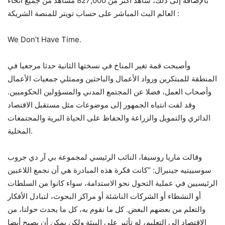
بالإضافة إلى ذلك، شاهد أكثر من 827,000 مشاهد من جميع أنحاء
العالم البث المباشر على حساب تويتر للمنصة الشريكة :
We Don’t Have Time.
وأصبحت قمة تغير المناخ في نسختها الثانية حدثا مرجعيا في
المنطقة للمبتكرين ورواد الأعمال والباحثين وممثلي جمعيات الأعمال
وأصحاب العمل، فضلا عن المجتمع المدني والمسؤولين الحكوميين.
وقد لفت انتباه الجمهور إلى موضوعات مثل مستقبل الاقتصاد
الدائري والتمويل والزراعة والحفاظ على الحياة البرية والمجتمعات
المحلية.
وقالت ماريا روسيفا، النائب الرئيسي لمجموعة بي آر دي جروب
سوسييتيه جينيرال: “كانت فكرة هذه المبادرة هي أن نجمع اللاعبين
الرئيسيين في عملية التحول نحو الاستدامة، سواء كانوا من السلطات
أو النشطاء أو الشركات الناشئة أو مراكز البحوث، لتبادل الأفكار
والتعلم من بعضهم البعض. كل ما نقوم به، كل ما يحدث حولنا، من
الاقتصاد إلى التعليم، له تأثير على البيئة ولكن يمكن أن يصبح أيضا