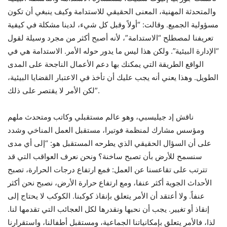
والمتحدثة المهنية، المعنى الحقيقي للاستدامة وكيف ينبغي أن تكون
مسؤولية الجميع. وقالت: “أولاً وقبل كل شيء، لدينا مشكلة في كيفية
تعريفنا لمصطلح “الاستدامة”، لأنه أصبح أكثر من مجرد وسيلة لقول
“الإدارة البيئية”. ولكن هذا ليس ما يدور حوله الأمر. الاستدامة هي في
الواقع الطريقة التي يمكنك بها دعم الأعمال الناجحة على المدى
الطويل. وهذا يعني أنه يجب عليك أن تأخذ في الاعتبار القضايا البيئية،
لكن الأمر لا يقتصر على ذلك”.
ناقش إد جيليسبي، وهو عالم مستقبلي وكاتب ومتحدث ملهم
ومؤسس مشارك لمنظمة فوتيرا، مستقبل العمل المناخي وشدد
على أن السؤال الحقيقي الذي يطرحه المستقبل هو: “إلى أي مدى
سنسمح للأرض بأن تصبح ساخنة؟ ونحن نعرف العواقب التي قد
تترتب على تقاعسنا عن العمل: فمع ارتفاع درجات الحرارة، تصبح
الأحداث الجوية أكثر عنفا، ومع ارتفاع حرارة الأرض، نصبح نحن أكثر
عنفاً. ولا أعتقد أن الأمر يتعلق بإنقاذ كوكبنا. الكوكب لا يحتاج إلى
إنقاذ أو تغيير. يجب أن نحبها ونقدرها لكل العجائب التي تقدمها لنا.
لذا، فالأمر يتعلق بإمكانياتنا الجماعية، ومستقبل أطفالنا، واستقرارنا