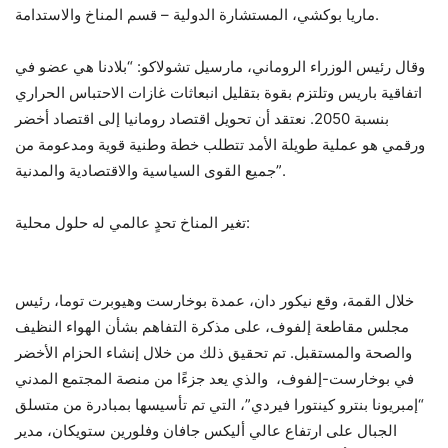
ماريا بوكشي، المستشارة الدولية – قسم المناخ والاستدامة.
وقال رئيس الوزراء الروماني، مارسيل تشولاكو: “بلادنا هي عضو في
اتفاقية باريس وتلتزم بقوة بتقليل انبعاثات غازات الاحتباس الحراري
بنسبة 2050. نعتقد أن تحويل اقتصاد رومانيا إلى اقتصاد أخضر
ورقمي هو عملية طويلة الأمد تتطلب خطة وطنية قوية ومدعومة من
جميع القوى السياسية والاقتصادية والمدنية”.
تغير المناخ تحدٍ عالمي له حلول محلية:
خلال القمة، وقع نيكور دان، عمدة بوخارست وهيوبرت توما، رئيس
مجلس مقاطعة إلفوف، على مذكرة التفاهم بشأن الهواء النظيف
والصحة والمستقبل. تم تحقيق ذلك من خلال إنشاء الحزام الأخضر
في بوخارست-إلفوف، والذي يعد جزءًا من منصة المجتمع المدني
“إمبريونا بنترو كينتورا فيردي”، التي تم تأسيسها بمبادرة من متسلق
الجبال على ارتفاع عالي أليكس جافان وفلورين ستويكان، مدير