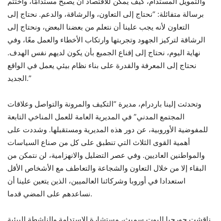
والتمويل المستدام، كيف يمكن للاقتصاد أن يصبح مستدامًا، واختتم
برسالة متفائلة: “نحتاج إلى التعاون، والرشاقة، والدعم. نحتاج إلى
التعاون لأنه يجب علينا أن نتعلم من بعضنا البعض، ونحتاج إلى
الرشاقة لتركيز الجهود وتجربتها وارتكاب الأخطاء والعمل معًا، وفي
نهاية اليوم، نحتاج إلى إقناع الجميع بأن يكون لديهم نفس الهدف.
نحتاج إلى المعرفة والقدرة على بناء نظام بيئي يعمل في الواقع
الجديد.”
وتحدثت إلينا باردرام، مديرة “التكيف والمرونة والتواصل وعلاقات
المجتمع المدني” في المديرية العامة للعمل المناخي التابعة
للمفوضية الأوروبية، عن دور هذه المديرية ومستقبلها. وشددت على
أهمية القوى الثلاث التي تنطبق على كل من صناع السياسات
والمواطنين العاديين. وفي عصر التضليل والانهزامية، لن نتمكن من
البقاء إلا من خلال التعاون والشجاعة والتعاطف مع الأشخاص الأقل
استعدادا في أوروبا وشركائنا العالميين، الذين يتعين علينا أن
نساعدهم على المضي قدما.
ناقشت جورجيا إليوت سميث، مستشارة الاستدامة والناشطة البيئية