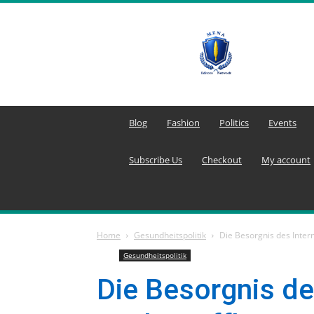
MENA
Editors
Network
Blog
Fashion
Politics
Events
Subscribe Us
Checkout
My account
Home
Gesundheitspolitik
Die Besorgnis des Intern
Gesundheitspolitik
Die Besorgnis de