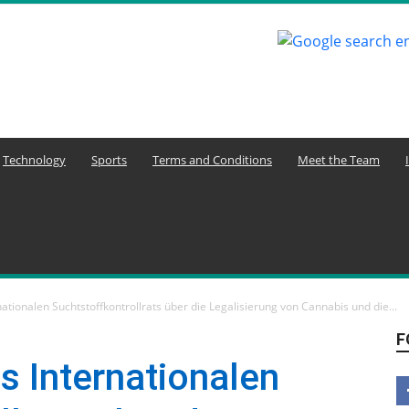
Technology
Sports
Terms and Conditions
Meet the Team
ationalen Suchtstoffkontrollrats über die Legalisierung von Cannabis und die...
F
s Internationalen