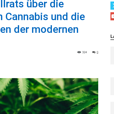
lrats über die
n Cannabis und die
en der modernen
L
324
0