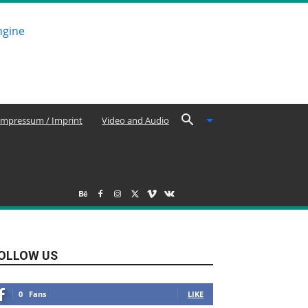
Impressum / Imprint
Video and Audio
OLLOW US
0
Fans
LIKE