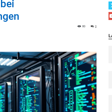
bei
ngen
80
0
L