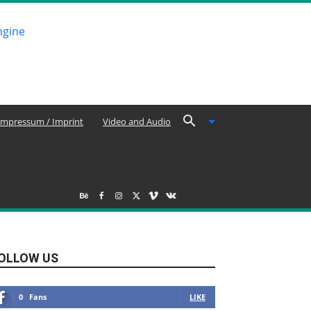
Impressum / Imprint
Video and Audio
OLLOW US
0
Fans
LIKE