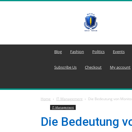
MENA
Editors
Network
Blog
Fashion
Politics
Events
Subscribe Us
Checkout
My account
Home
IT-Management
Die Bedeutung von Monito
IT-Management
Die Bedeutung v