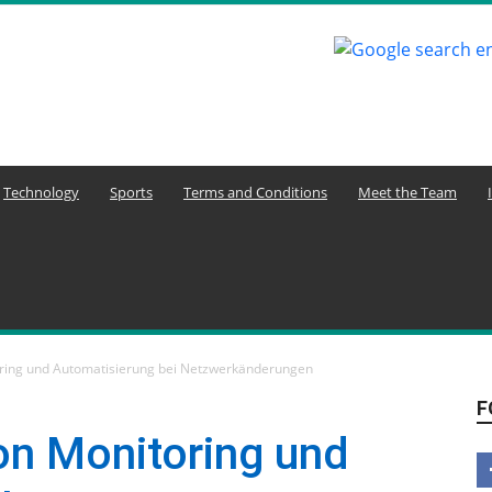
Technology
Sports
Terms and Conditions
Meet the Team
ring und Automatisierung bei Netzwerkänderungen
F
on Monitoring und