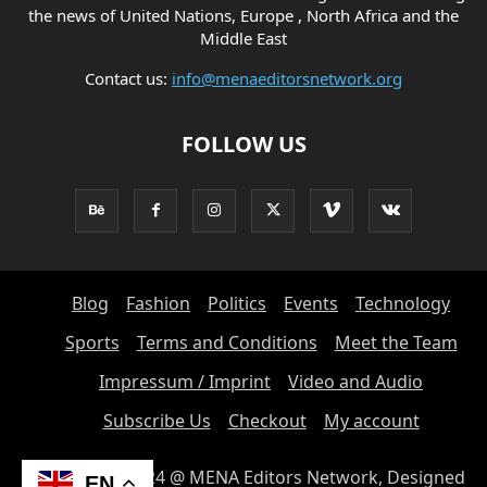
the news of United Nations, Europe , North Africa and the
Middle East
Contact us:
info@menaeditorsnetwork.org
FOLLOW US
Blog
Fashion
Politics
Events
Technology
Sports
Terms and Conditions
Meet the Team
Impressum / Imprint
Video and Audio
Subscribe Us
Checkout
My account
© Copyright 2024 @ MENA Editors Network, Designed
EN