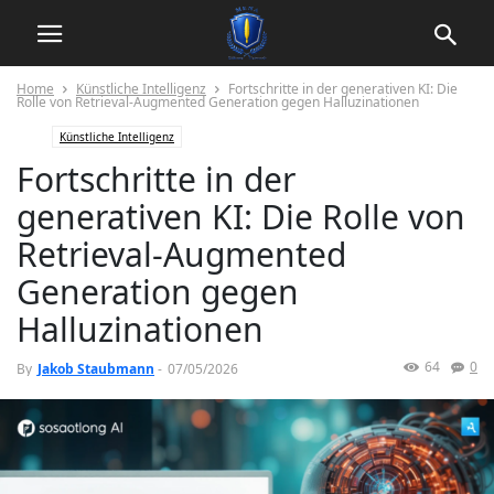
Home
Künstliche Intelligenz
Fortschritte in der generativen KI: Die
Rolle von Retrieval-Augmented Generation gegen Halluzinationen
Künstliche Intelligenz
Fortschritte in der
generativen KI: Die Rolle von
Retrieval-Augmented
Generation gegen
Halluzinationen
64
0
By
Jakob Staubmann
-
07/05/2026