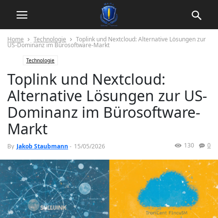
Home
Technologie
Toplink und Nextcloud: Alternative Lösungen zur
US-Dominanz im Bürosoftware-Markt
Technologie
Toplink und Nextcloud:
Alternative Lösungen zur US-
Dominanz im Bürosoftware-
Markt
130
0
By
Jakob Staubmann
-
15/05/2026