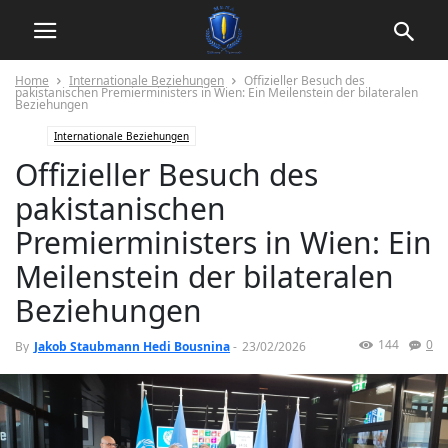
Home
Internationale Beziehungen
Offizieller Besuch des
pakistanischen Premierministers in Wien: Ein Meilenstein der bilateralen
Beziehungen
Internationale Beziehungen
Offizieller Besuch des
pakistanischen
Premierministers in Wien: Ein
Meilenstein der bilateralen
Beziehungen
144
0
By
Jakob Staubmann Hedi Bousnina
-
23/02/2026