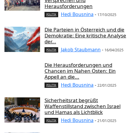
Versprechen und
Herausforderungen
Hedi Bousnina
-
17/10/2025
POLITIK
Die Parteien in Österreich und die
Demokratie: Eine kritische Analyse
der...
Jakob Staubmann
-
16/04/2025
POLITIK
Die Herausforderungen und
Chancen im Nahen Osten: Ein
Appell an die...
Hedi Bousnina
-
22/01/2025
POLITIK
Sicherheitsrat begrüßt
Waffenstillstand zwischen Israel
und Hamas als Lichtblick
Hedi Bousnina
-
21/01/2025
POLITIK